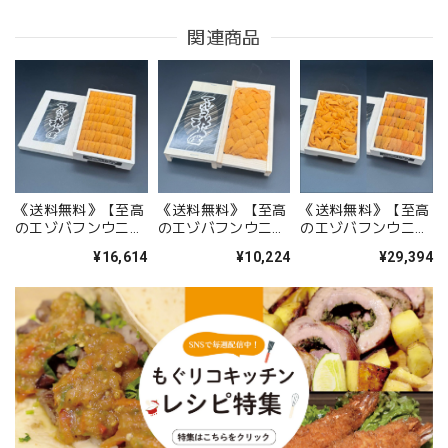
関連商品
《送料無料》【至高
《送料無料》【至高
《送料無料》【至高
のエゾバフンウニ】
のエゾバフンウニ】
のエゾバフンウニ】
生うに折詰 「Sグ
生うに折詰 「Sグ
生うに折詰セット
¥16,614
¥10,224
¥29,394
レード／並べ」
レード／編み込み」
「Sグレード／バ
250g ※※基本7日
100g ※※基本7日
ラ」250g＋「Aグレ
以内の出荷※※
以内の出荷。
ード／並べ」
250g ※※基本7日
以内の出荷※※