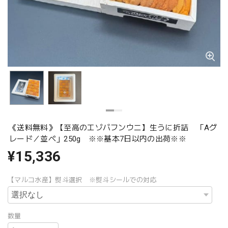
《送料無料》【至高のエゾバフンウニ】生うに折詰 「Aグ
レード／並べ」250g ※※基本7日以内の出荷※※
¥15,336
【マルコ水産】熨斗選択 ※熨斗シールでの対応
数量