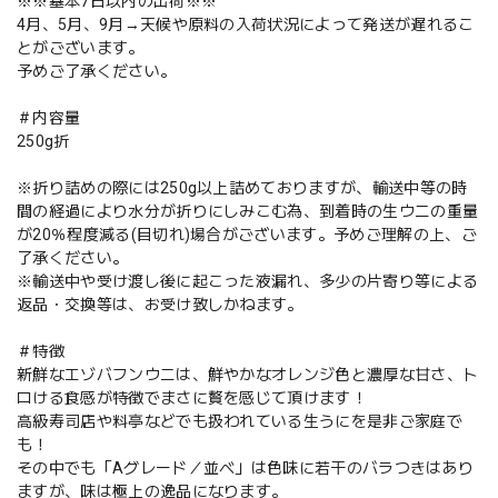
※※基本7日以内の出荷※※
4月、5月、9月→天候や原料の入荷状況によって発送が遅れるこ
とがございます。
予めご了承ください。
＃内容量
250g折
※折り詰めの際には250g以上詰めておりますが、輸送中等の時
間の経過により水分が折りにしみこむ為、到着時の生ウニの重量
が20％程度減る(目切れ)場合がございます。予めご理解の上、ご
了承ください。
※輸送中や受け渡し後に起こった液漏れ、多少の片寄り等による
返品・交換等は、お受け致しかねます。
＃特徴
新鮮なエゾバフンウニは、鮮やかなオレンジ色と濃厚な甘さ、ト
ロける食感が特徴でまさに贅を感じて頂けます！
高級寿司店や料亭などでも扱われている生うにを是非ご家庭で
も！
その中でも「Aグレード／並べ」は色味に若干のバラつきはあり
ますが、味は極上の逸品になります。