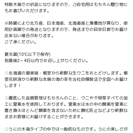
特製木箱での折詰になりますので、ご自宅用はもちろん贈り物に
もお喜びいただけます。
※時期により北方産、日本海産、北海道産と漁獲地が異なり、使
用計画順での発送となりますので、発送までの目安日数でお届け
出来ない場合があります。
ご了承ください。
要冷蔵(10℃以下で保存)
到着後2～4日以内でお召し上がりください。
♢北海道の最東端・根室から新鮮な生ウニをおとどけします。根
室花咲港から新鮮な本場の海の幸を当社自慢製法で全国へお届け
します！
♢徹底した品質管理はもちろんのこと、ウニや干物等すべての加
工に窒素水を使用しております。窒素水は水の中の酸素を窒素に
置き換えほとんど酸素を含まないために酸化防止などより新鮮な
ままお客様にお届けすることができます。
♢うにの木箱タイプの中では一般的なものです。うにの美しさが