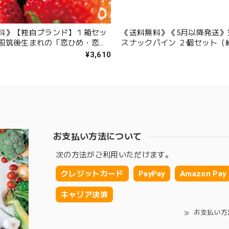
料》【独自ブランド】１箱セッ
《送料無料》《5月以降発送》
国筑後生まれの「恋ひめ・恋み
スナックパイン ２個セット（約1
べ比べセット2パック入り/１箱
¥3,610
1トレイ270g）
お支払い方法について
次の方法がご利用いただけます。
クレジットカード
PayPay
Amazon Pay
キャリア決済
お支払い方