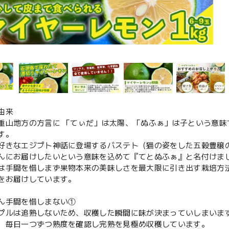
由来
重山地方の方言に 「てぃだ」は太陽、「ぬふぁ」は子という意味で
す。
好きなエジプト神話に登場するバステト（猫の姿をした五穀豊穣
んにお届けしたいという意味を込めて『てとぬふぁ』と名付けま
は手間を惜しまず果物本来の美味しさを最大限に引き出す栽培方
をお届けしています。
ん手間を惜しまない①
プルは追熟しないため、収穫した瞬間に味が決まっていしまいま
、毎日一つずつ熟度を確認し完熟を見極め収穫しています。