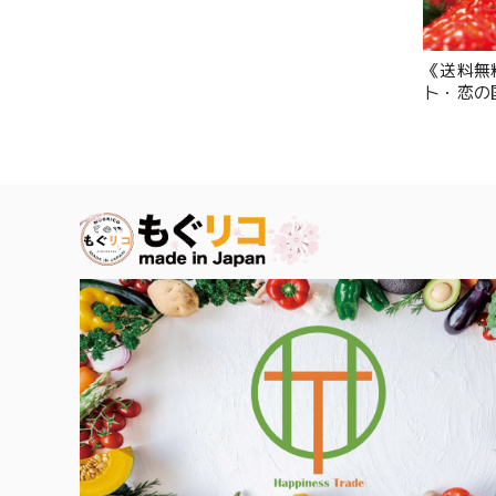
《送料無
ト・恋の
のり」食
セット （