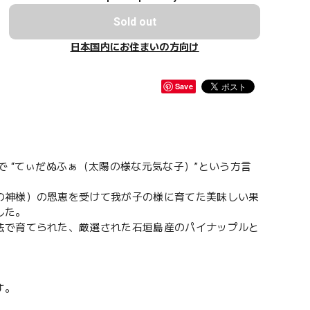
Sold out
日本国内にお住まいの方向け
Save
 “てぃだぬふぁ（太陽の様な元気な子）”という方言
の神様）の恩恵を受けて我が子の様に育てた美味しい果
した。
法で育てられた、厳選された石垣島産のパイナップルと
す。