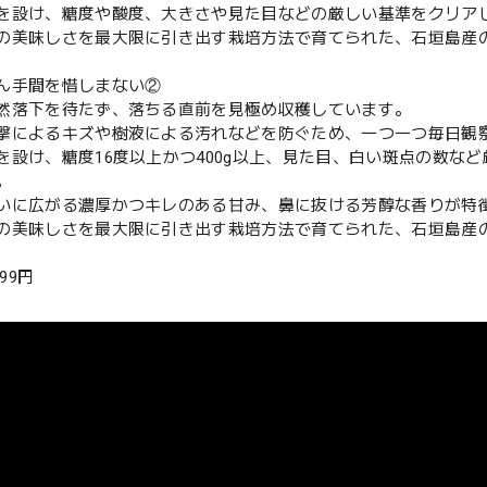
を設け、糖度や酸度、大きさや見た目などの厳しい基準をクリア
の美味しさを最大限に引き出す栽培方法で育てられた、石垣島産
ん手間を惜しまない②
然落下を待たず、落ちる直前を見極め収穫しています。
撃によるキズや樹液による汚れなどを防ぐため、一つ一つ毎日観
を設け、糖度16度以上かつ400g以上、見た目、白い斑点の数な
。
いに広がる濃厚かつキレのある甘み、鼻に抜ける芳醇な香りが特
の美味しさを最大限に引き出す栽培方法で育てられた、石垣島産
999円