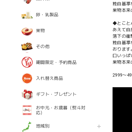
独自基準
果物本来
卵・乳製品
◆とこと
あえて自
果物
落下の衝
独自基準
その他
おります
口いっぱ
果物本来
期間限定・予約商品
2999〜4
入れ替え商品
ギフト・プレゼント
お中元・お歳暮（熨斗対
応）
地域別