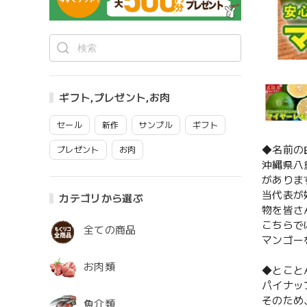
ギフト,プレゼント,お肉
セール
新作
サンプル
ギフト
◆名前の
プレゼント
お肉
沖縄県八
がありま
当代表が
カテゴリから選ぶ
物を皆さ
こちらで
全ての商品
マンゴー
お肉類
◆とこと
パイナッ
そのため
魚介類