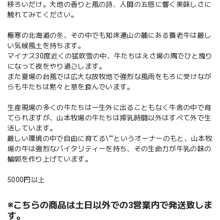
移ろいだけ。大地の香りと風の詩、人間の五感に響く美味しさに
触れてみてください。
極寒の北海道の冬、その中でも知床連山の麓にある養老牛は厳し
い気候風土を持ちます。
マイナス30度近くの猛吹雪の中、牛たちはえさ場の隅でひと塊り
になって夜をやり過ごします。
また夏場の台風では広大な放牧地で強烈な風雨をもろに受けなが
らも牛たちは黙々と草を食んでいます。
生産現場の多くの牛たちは一生外に出ることもなく牛舎の中で育
てられますが、山本牧場の牛たちは搾乳時間以外はすべて外で生
活しています。
厳しい環境の中で自由に育てる\""というオーナーのもと、山本牧
場の牛は強烈なバイタリティーを持ち、その生命力が牛乳の味の
輪郭を作り上げています。
5000円以上
※こちらの商品は土日以外での3営業内で発送致しま
す。