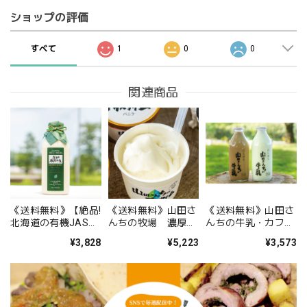
ショップの評価
すべて
1
0
0
関連商品
《送料無料》【絶品!
《送料無料》山田さ
《送料無料》山田さ
北海道の有機JAS認
んちの牧場 濃厚ア
んちの牛乳・カフェ
証】養老牛放牧牛乳
イスクリームセット
ラテセット（900ml
¥3,828
¥5,223
¥3,573
900ml 1本
8個
計2本）