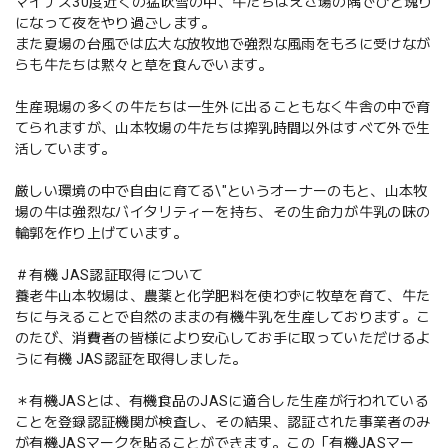
マイナス30度近くの猛吹雪の中、牛たちはえさ場の隅でひと塊り
になって夜をやり過ごします。
また夏場の台風では広大な放牧地で強烈な風雨をもろに受けなが
らも牛たちは黙々と草を食んでいます。
生産現場の多くの牛たちは一生外に出ることもなく牛舎の中で育
てられますが、山本牧場の牛たちは搾乳時間以外はすべて外で生
活しています。
厳しい環境の中で自由に育てる\"というオーナーのもと、山本牧
場の牛は強烈なバイタリティーを持ち、その生命力が牛乳の味の
輪郭を作り上げています。
＃有機 JAS認証取得について
養老牛山本牧場は、農薬と化学肥料を使わずに牧草を育て、牛た
ちに与えることで自然のままの有機牛乳を生産しております。こ
のたび、消費者の皆様により安心してお手に取っていただけるよ
うに有機 JAS認証を取得しました。
＊有機JASとは、有機食品のJASに適合した生産が行われている
ことを登録認証機関が検査し、その結果、認証された事業者のみ
が有機JASマークを貼ることができます。この「有機JASマー