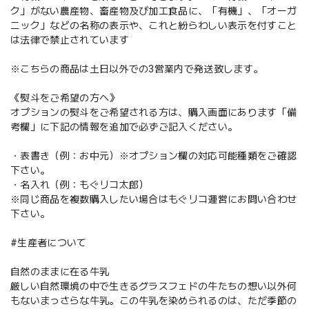
ク」がない農産物、畜産物及び加工食品に、「有機」、「オーガ
ニック」などの名称の表示や、これと紛らわしい表示を付すこと
は法律で禁止されています
※こちらの商品は土日以外での3営業内で発送致します。
《熨斗をご希望の方へ》
オプションの熨斗をご希望される方は、購入画面にあります「備
考欄」に下記の情報を追加で必ずご記入ください。
・表書き（例：お中元）※オプション欄の対応可能種類をご確認
下さい。
・名入れ（例：もぐリコ太郎）
※同じ商品を複数購入したい場合はもぐリコ運営にお問い合わせ
下さい。
#生産者について
自然のままに在る牛乳
厳しい自然環境の中で生きるグラスフェドの牛たちの想い以外何
もないまっさらな牛乳。この牛乳を染められるのは、ただ季節の