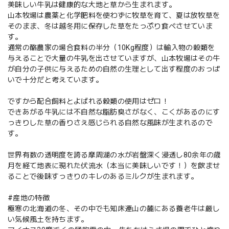
美味しい牛乳は健康的な大地と草から生まれます。
山本牧場は農薬と化学肥料を使わずに牧草を育て、夏は放牧草を
そのまま、冬は越冬用に保存した草をたっぷり食べさせていま
す。
通常の酪農家の場合食料の半分（10Kg程度）は輸入物の穀類を
与えることで大量の牛乳を出させていますが、山本牧場はその牛
が自分の子供に与えるための自然の生理として出す程度のおっぱ
いで十分だと考えています。
ですから配合飼料とよばれる穀類の使用はゼロ！
できあがる牛乳には不自然な脂肪臭さがなく、こくがあるのにす
っきりした草の香りさえ感じられる自然な風味が生まれるので
す。
世界有数の透明度を誇る摩周湖の水が岩盤深く浸透し80余年の歳
月を経て地表に現れた伏流水（本当に美味しいです！）を飲ませ
ることで後味すっきりのキレのあるミルクが生まれます。
#産地の特徴
極寒の北海道の冬、その中でも知床連山の麓にある養老牛は厳し
い気候風土を持ちます。