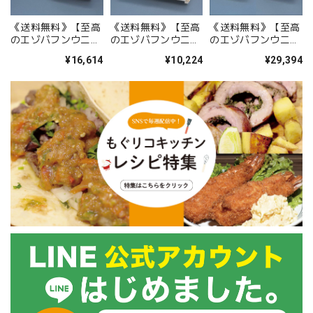
《送料無料》【至高
《送料無料》【至高
《送料無料》【至高
のエゾバフンウニ】
のエゾバフンウニ】
のエゾバフンウニ】
生うに折詰 「Sグ
生うに折詰 「Sグ
生うに折詰セット
¥16,614
¥10,224
¥29,394
レード／並べ」
レード／編み込み」
「Sグレード／バ
250g ※※基本7日
100g ※※基本7日
ラ」250g＋「Aグレ
以内の出荷※※
以内の出荷。
ード／並べ」
250g ※※基本7日
以内の出荷※※