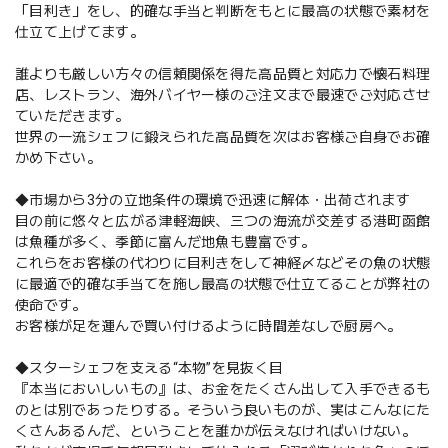
「目利き」をし、的確な手当と判断をもとに最高の状態で素材を
仕立て上げてます。
誰よりも厳しい方々の信頼関係を得た高品質と対応力で懐石料理
店、レストラン、海外バイヤー様のご注文まで最速でご対応させ
ていただきます。
世界の一流シェフに鍛えられた高品質を次はお客様ご自身でお確
かめ下さい。
◆市場から3分の立地条件の環境で迅速に解体・出荷されます
目の前に悠々と広がる津軽海峡、三つの海流が交差する港町函館
は魚種が多く、季節に富んだ地魚も豊富です。
これらをお客様の代わりに目利きをして神経〆などその魚の状態
に最適で的確な手当てを施し最高の状態で仕立てることが弊社の
使命です。
お客様が足を運んで買い付けるように時間差なしで厨房へ。
◆スターシェフを支える“本物”を見抜く目
『本当においしいもの』は、お金をたくさん出して入手できるも
のとは別であったりする。そういう良いものが、実はこんなにた
くさんあるんだ、ということを誰かが伝えなければいけない。