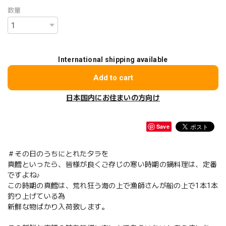
数量
International shipping available
Add to cart
日本国内にお住まいの方向け
Save
＃その日のうちにとれたタラを
真鱈といったら、皆様が良くご存じの寒い時期の鍋料理は、定番
ですよね♪
この時期の真鱈は、荒れ狂う海の上で漁師さんが船の上で1本1本
釣り上げている為
新鮮な物ばかり入荷致します。