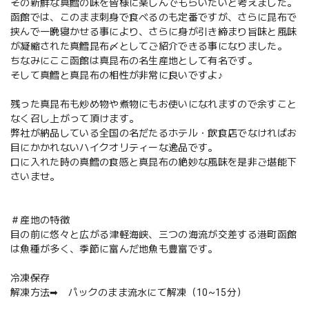
その新鮮な真鱈の味を皆様に楽しんでもらいたいと考えました。
函館では、このまま刺身で食べるのも定番ですが、さらに昆布で
挟んで一晩寝かせる事により、さらに身が引き締まり旨味と風味
が凝縮された真鱈昆布〆としてご紹介できる事になりました。
ちなみにここ函館は真昆布の名生産地として有名です。
そして真鱈と真昆布の相性が非常に良いですよ♪
残った真昆布も炒め物や煮物にもお使いになれますので余すこと
なく召し上がって頂けます。
弊社が納品している全国の名だたるホテル・飲食店でなければお
目にかかれないハイクオリティーな逸品です。
口に入れた時の真鱈の食感と真昆布の絶妙な風味を是非ご堪能下
さいませ。
＃産地の特徴
目の前に悠々と広がる津軽海峡、三つの海流が交差する港町函館
は魚種が多く、季節に富んだ地魚も豊富です。
冷凍保存
解凍方法➡ パックのまま流水にて解凍（10~15分）