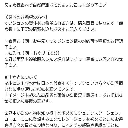
又は冷蔵庫内で自然解凍でそのままお召し上がり下さい
《熨斗をご希望の方へ》
オプションの熨斗をご希望される方は、購入画面にあります「備
考欄」に下記の情報を追加で必ずご記入ください。
・表書き（例：お中元）※オプション欄の対応可能種類をご確認
下さい。
・名入れ（例：もぐリコ太郎）
※同じ商品を複数購入したい場合はもぐリコ運営にお問い合わせ
下さい。
＃生産者について
マルヒラ川村水産は日本を代表するトップシェフの方々から季節
ごとに繰り返しご指名を頂いています。
「イメージを超えた高品質を函館から最短！最速！」でご提供さ
せて頂いた実績の証です。
世界中からの本物を知り極上を求めるミシュランスターシェフ、
ゴ・エ・ミヨに登場するエクセレントシェフを初めてとしたお得
意様方々の目となり腕となり、これまでの経験や実績をもとに