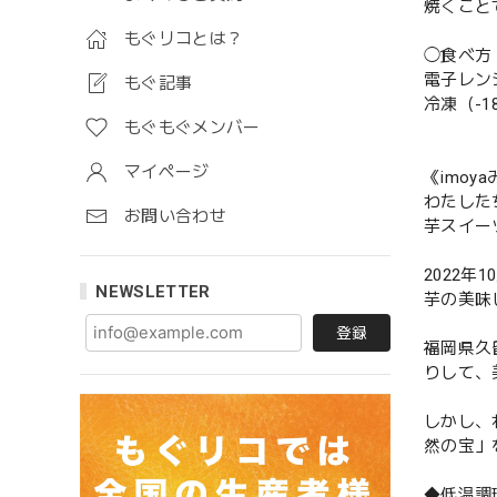
焼くこと
もぐリコとは？
◯食べ方
電子レン
もぐ記事
冷凍（-1
もぐもぐメンバー
マイページ
《imoy
わたした
お問い合わせ
芋スイー
2022
NEWSLETTER
芋の美味
登録
福岡県久
りして、
しかし、
然の宝」
◆低温調