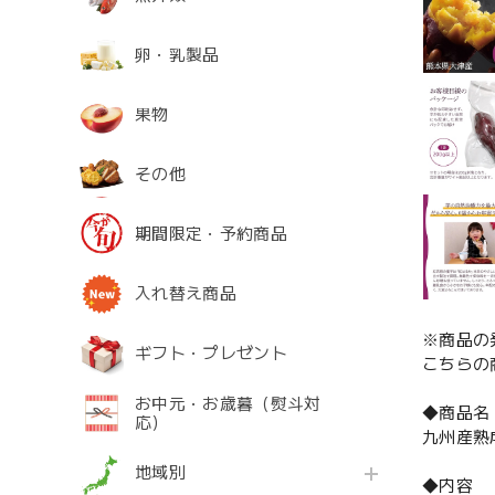
卵・乳製品
果物
その他
期間限定・予約商品
入れ替え商品
※商品の
ギフト・プレゼント
こちらの
お中元・お歳暮（熨斗対
◆商品名
応）
九州産熟
地域別
◆内容