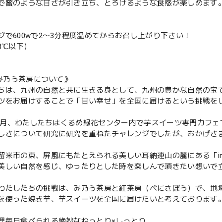
で蜜のような甘さが引き立ち、とろけるような食感が楽しめます
ジで600wで2〜3分程度温めてからお召し上がり下さい！
8℃以下）
aみ乃う茶房について》
ちは、九州の自然と共に生きる身として、九州の豊かな自然の宝
ツをお届けすることで「甘い幸せ」を全国に届けるという挑戦を
年10月、わたしたちはくるめ緑花センター内で芋スイーツ専門カフェで
しさについて研究に研究を重ねたチャレンジでしたが、おかげさ
留米市の東、屏風にもたとえられる美しい耳納連山の麓にある「i
美しい自然を感じ、ゆったりとした時を楽しんで頂きたい想いで
わたしたちの挑戦は、み乃う茶房と紅茶房（べにさぼう）で、地
を使った焼き芋、芋スイーツを全国に届けたいと考えております
理毎日食べられる絶妙なねっとり×しっとり