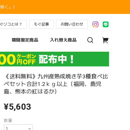
を除く。）
ぐリコとは？
もぐ記事
お問い合わせ
期間限定商品
入れ替え商品
《送料無料》九州産熟成焼き芋3種食べ比
べセット合計1.2ｋｇ以上（福岡、鹿児
島、熊本の紅はるか）
¥5,603
数量