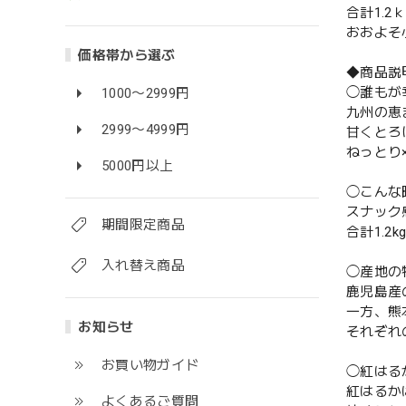
合計1.
おおよそ
価格帯から選ぶ
◆商品説
◯誰もが
1000〜2999円
九州の恵
2999〜4999円
甘くとろ
ねっとり
5000円以上
◯こんな
スナック
期間限定商品
合計1.
入れ替え商品
◯産地の
鹿児島産
一方、熊
お知らせ
それぞれ
お買い物ガイド
◯紅はる
紅はるか
よくあるご質問