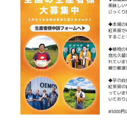
美味しい
じっくり
◆本場の
紅茶房で
すること
◆植物の
地元久留
れていま
線で厳選
◆芋の自
紅茶房の
っていま
いており
#5000