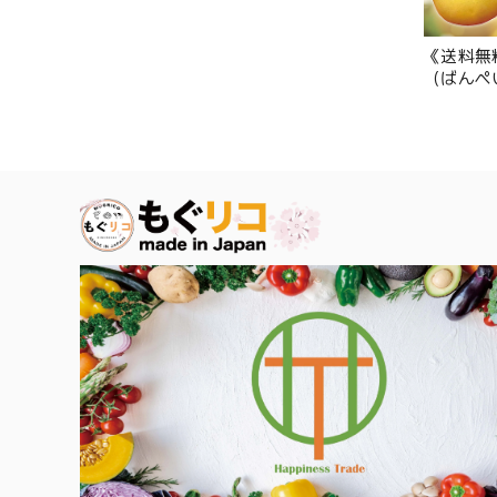
《送料無
（ばんぺ
玉