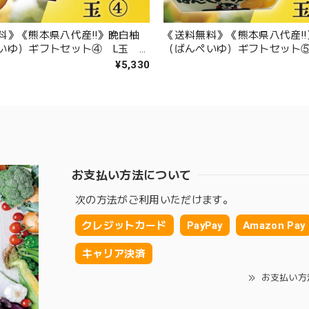
料》《熊本県八代産‼️》晩白柚
《送料無料》《熊本県八代産‼
いゆ）ギフトセット④ L玉 1
（ばんぺいゆ）ギフトセット⑤
玉
¥5,330
お支払い方法について
次の方法がご利用いただけます。
クレジットカード
PayPay
Amazon Pay
キャリア決済
お支払い方