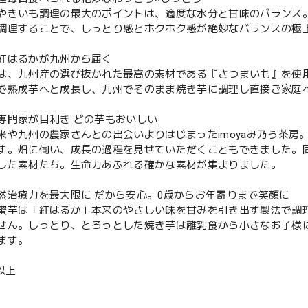
やきいも調理の最大のポイントは、適度な水分と甘味のバランス
調理することで、しっとり感とホクホク感が絶妙なバランスの極
紅はるかが九州から届く
は、九州産の選び抜かれた最高の素材である『さつまいも』を使
で熟成芋へと成長し、九州でそのまま焼き芋に調理し直接ご家庭
専門家が目利き どの芋もおいしい
米や九州の農家さんとの出会いよりはじまったimoyaみ乃う茶
す。畑に伺い、成長の過程を見せていただくこともできました。
した素材たち。生命力あふれる確かな素材が集まりました。
然治療力を最大限に だから安心。0歳からお年寄りまで笑顔に
蜜芋は「紅はるか」本来のやさしい味を甘みを引き出す製法で調
せん。しっとり、とろっとした焼き芋は離乳食から小さなお子様
ます。
円以上