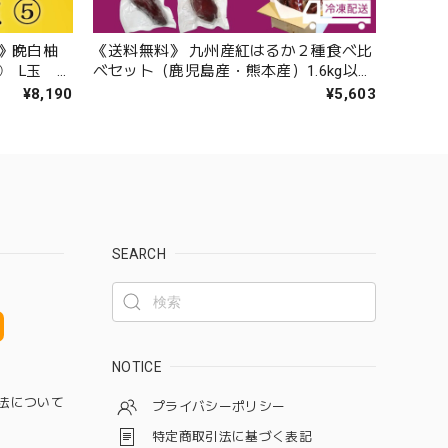
️》晩白柚
《送料無料》 九州産紅はるか２種食べ比
 L玉 2
べセット（鹿児島産・熊本産）1.6kg以上
（小さい芋１２本 中サイズ８本、サイ
¥8,190
¥5,603
ズ色々８本）
SEARCH
NOTICE
法について
プライバシーポリシー
特定商取引法に基づく表記