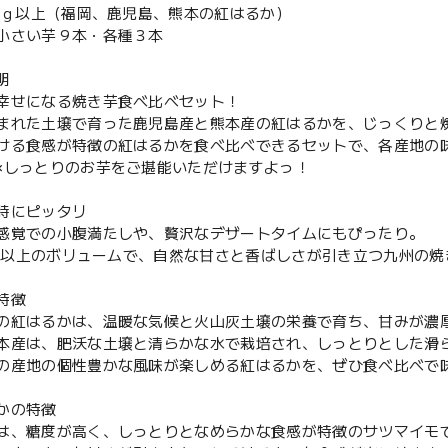
2ｋｇ以上（福岡、鹿児島、熊本の紅はるか）
小さい芋９本・各種３本
明
幸せになる焼き芋食べ比べセット！
まれた土壌で育った鹿児島産と熊本産の紅はるかを、じっくりと
ける食感が特徴の紅はるかを食べ比べできるセットで、各産地の
×しっとりのお芋をご堪能いただけますよっ！
時にピッタリ
感覚での小腹満たしや、贅沢なデザートタイムにもぴったり。
2kg以上のボリュームで、自然な甘さと香ばしさが引き立つ九州の
特徴
の紅はるかは、温暖な気候と火山灰土壌の栄養で育ち、甘みが濃
本産は、肥沃な土壌と清らかな水で栽培され、しっとりとした滑
の産地の個性豊かな風味が楽しめる紅はるかを、ぜひ食べ比べで
かの特徴
は、糖度が高く、しっとりとなめらかな食感が特徴のサツマイモ