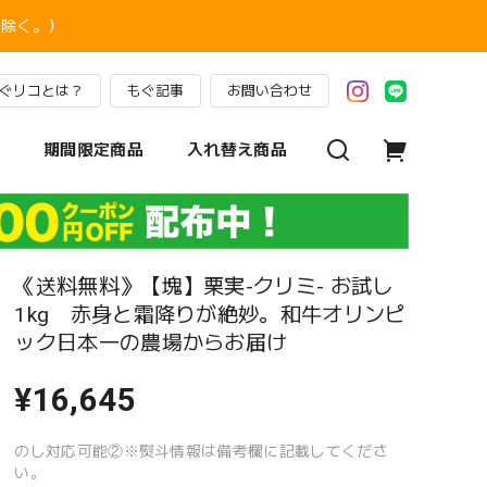
を除く。）
ぐリコとは？
もぐ記事
お問い合わせ
期間限定商品
入れ替え商品
《送料無料》【塊】栗実-クリミ- お試し
1kg 赤身と霜降りが絶妙。和牛オリンピ
ック日本一の農場からお届け
¥16,645
のし対応可能②※熨斗情報は備考欄に記載してくださ
い。