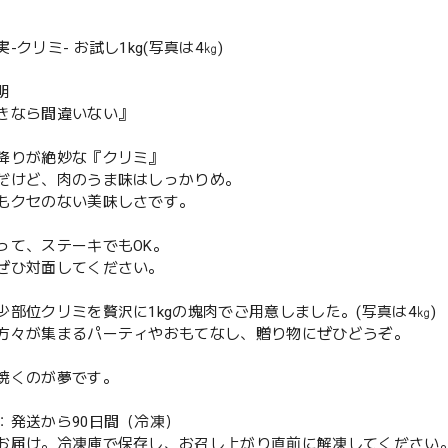
-クリミ- お試し1kg(写真は4㎏)
明
きなら間違いない』
降りが絶妙な『クリミ』
だけど、肉のうま味はしっかりめ。
もクセのない美味しさです。
って、ステーキでもOK。
ぜひ対面してください。
少部位クリミを贅沢に1kgの塊肉でご用意しました。(写真は4㎏)
方々が集まるパーティやおもてなし、贈り物にぜひどうぞ。
焼くのが夢です。
：発送から90日間（冷凍）
お届け。冷凍庫で保存し、お召し上がり直前に解凍してください