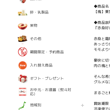
◆商品名
【塊】栗実
卵・乳製品
◆商品説
果物
『赤身好
その他
赤身と霜
あっさり
モモより
期間限定・予約商品
豪快に切
入れ替え商品
肉の塊と
そんな希
ギフト・プレゼント
グルメな
お中元・お歳暮（熨斗対
まるごと
応）
賞味期限
地域別
冷凍便で