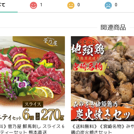
べて
1
0
0
関連商品
料》菅乃屋 鮮馬刺し スライス 6
《送料無料》《宮崎名物》み
エティーセット 熊本直送
鶏の炭火焼きセット