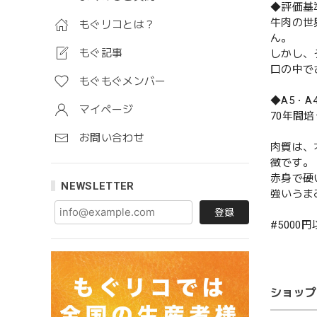
◆評価基
牛肉の世
もぐリコとは？
ん。
もぐ記事
しかし、
口の中で
もぐもぐメンバー
◆A5・
マイページ
70年間
お問い合わせ
肉質は、
徴です。
赤身で硬
NEWSLETTER
強いうま
登録
#5000
ショップ