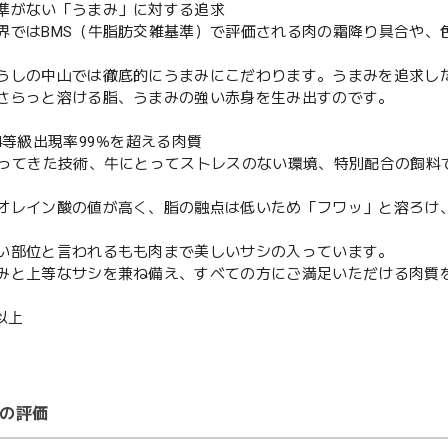
準がない「うまみ」に対する追求
界ではBMS（牛脂肪交雑基準）で評価される肉の霜降り具合や、
うしの中山では徹底的にうまみにこだわります。うまみを追求し
さらっと溶ける脂、うまみの強い赤身を生み出すのです。
A4等級出現率99％を超える肉質
培ってきた技術、牛にとってストレスのない環境、特別配合の飼料
オレイン酸の値が高く、脂の融点は低いため「フワッ」と溶ろけ
い部位と言われるもも肉まで美しいサシの入っています。
みと上等なサシを兼ね備え、すべての方にご満足いただける肉質
円以上
の評価