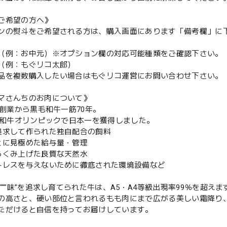
ご希望の方へ》
ンの熨斗をご希望される方は、購入画面にあります「備考欄」に
（例：お中元）※オプション欄の対応可能種類をご確認下さい。
（例：もぐリコ太郎）
品を複数購入したい場合はもぐリコ運営にお問い合わせ下さい。
マさんちのお肉について》
年の創業から黒毛和牛一筋70年。
年に和牛オリンピックで日本一を獲得しました。
追求して作られた独自配合の飼料
とに見極めた給与量・管理
らくみ上げた良質な天然水
トレスを与えないために徹底された環境設備など
"""味”を追求し育てられた牛は、A5・A4等級出現率99％を超えま
の高さと、硬い部位と言われるもも肉にまで広がる美しい霜降り
ただけると自信を持ってお届けしています。