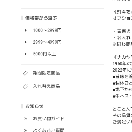
《熨斗を
価格帯から選ぶ
オプショ
1000〜2999円
・表書き
・名入れ
2999〜4999円
※同じ商
5000円以上
《ナカヤ
1950
2022
期間限定商品
■旨味を
■個体ご
入れ替え商品
■地下か
■牛へス
お知らせ
とことん"
その品質
お買い物ガイド
ご満足い
よくあるご質問