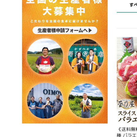
す
《送料無
種 バラ