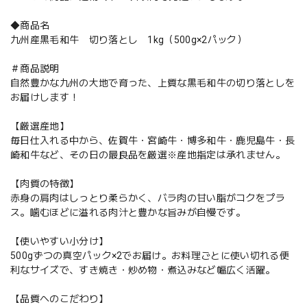
◆商品名
九州産黒毛和牛 切り落とし 1kg（500g×2パック）
＃商品説明
自然豊かな九州の大地で育った、上質な黒毛和牛の切り落としを
お届けします！
【厳選産地】
毎日仕入れる中から、佐賀牛・宮崎牛・博多和牛・鹿児島牛・長
崎和牛など、その日の最良品を厳選※産地指定は承れません。
【肉質の特徴】
赤身の肩肉はしっとり柔らかく、バラ肉の甘い脂がコクをプラ
ス。噛むほどに溢れる肉汁と豊かな旨みが自慢です。
【使いやすい小分け】
500gずつの真空パック×2でお届け。お料理ごとに使い切れる便
利なサイズで、すき焼き・炒め物・煮込みなど幅広く活躍。
【品質へのこだわり】