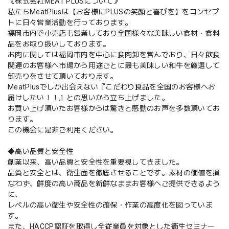
《株式会社MEAT PLUSについて》
私たちMeatPlusは【お客様にPLUSの笑顔と喜びを】をコンセプ
トに日々営業活動を行っております。
福岡市内で小売店も営業しており全国様々な美味しい食材・食料
品をお取り扱いしております。
お肉に関しては福岡市内を中心に食肉卸を営んでおり、日々飲食
関連のお客様へ市場から用途ごとに最も美味しい和牛を厳選して
卸売りをさせて頂いております。
MeatPlusでしか出会えない『こだわり食品を全国のお客様へお
届けしたい！！』との思いから立ち上げました。
お買い上げ頂いたお客様からは驚きと感動のお声を多数頂いてお
ります。
この機会に是非ご利用ください。
◆高い品質と安全性
創業以来、高い品質と安全性を重要視してきました。
品質と安全とは、衛生面を徹底させることです。素材の価値を損
なわず、鮮度の高い商品を新鮮なままお客様へご提供できるよう
に、
レベルの高い衛生や安全性の確保・作業の高度化を図っていま
す。
また、HACCP認証を取得し全従業員を対象とした衛生セミナー