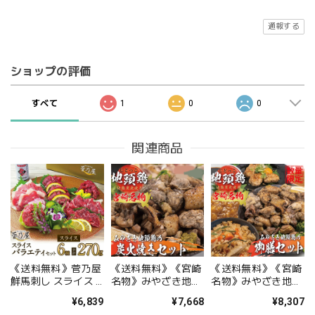
通報する
ショップの評価
すべて
1
0
0
関連商品
《送料無料》菅乃屋
《送料無料》《宮崎
《送料無料》《宮崎
鮮馬刺し スライス 6
名物》みやざき地頭
名物》みやざき地頭
種 バラエティーセッ
鶏の炭火焼きセット
鶏の御膳セット
¥6,839
¥7,668
¥8,307
ト 熊本直送