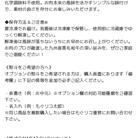
化学調味料不使用。お肉本来の風味を活かすシンプルな味付け
で、素材の良さを存分にお楽しみいただけます。
◆保存方法＆ご注意❄️
要冷凍でお届け。到着後は冷凍庫で保管し、使用前に冷蔵庫でゆ
っくり解凍してください。
解凍後は風味が落ちないうちにお早めにお召し上がりください。
お肉のプロが厳選した九州産黒毛和牛の深い旨みを、ぜひご家庭
でご堪能ください！
《熨斗をご希望の方へ》
オプションの熨斗をご希望される方は、購入画面にあります「備
考欄」に下記の情報を追加で必ずご記入ください。
・表書き（例：お中元）※オプション欄の対応可能種類をご確認
下さい。
・名入れ（例：もぐリコ太郎）
※同じ商品を複数購入したい場合はもぐリコ運営にお問い合わせ
下さい。