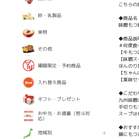
こちらの
卵・乳製品
◆商品名
味噌もつ
果物
◆商品説
＃何度食
その他
【牛もつ
【味噌ス
期間限定・予約商品
ほんのり
【ちゃん
【薬味セ
入れ替え商品
◆こだわ
ギフト・プレゼント
九州味噌
手切りも
お中元・お歳暮（熨斗対
スープは
応）
◆おすす
地域別
鍋にもつ