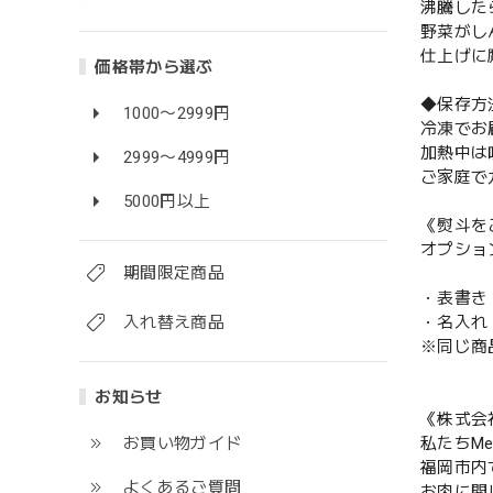
沸騰した
野菜がし
仕上げに
価格帯から選ぶ
◆保存方
1000〜2999円
冷凍でお
加熱中は
2999〜4999円
ご家庭で
5000円以上
《熨斗を
オプショ
期間限定商品
・表書き
入れ替え商品
・名入れ
※同じ商
お知らせ
《株式会社
お買い物ガイド
私たちM
福岡市内
よくあるご質問
お肉に関