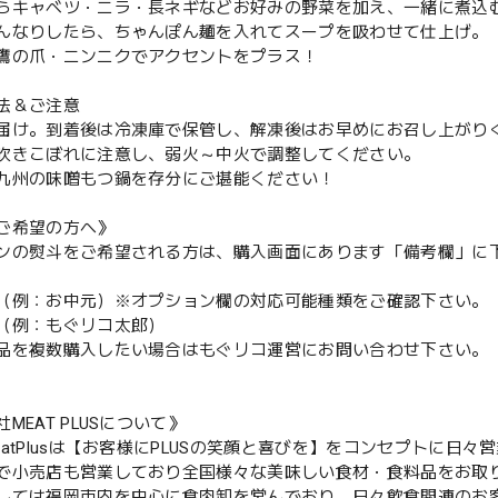
らキャベツ・ニラ・長ネギなどお好みの野菜を加え、一緒に煮込
んなりしたら、ちゃんぽん麺を入れてスープを吸わせて仕上げ。
鷹の爪・ニンニクでアクセントをプラス！
法＆ご注意
届け。到着後は冷凍庫で保管し、解凍後はお早めにお召し上がり
吹きこぼれに注意し、弱火～中火で調整してください。
九州の味噌もつ鍋を存分にご堪能ください！
ご希望の方へ》
ンの熨斗をご希望される方は、購入画面にあります「備考欄」に
（例：お中元）※オプション欄の対応可能種類をご確認下さい。
（例：もぐリコ太郎）
品を複数購入したい場合はもぐリコ運営にお問い合わせ下さい。
MEAT PLUSについて》
eatPlusは【お客様にPLUSの笑顔と喜びを】をコンセプトに日
で小売店も営業しており全国様々な美味しい食材・食料品をお取
しては福岡市内を中心に食肉卸を営んでおり、日々飲食関連のお