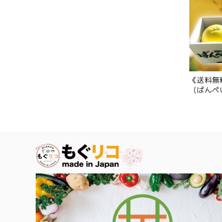
《送料無
（ばんぺ
玉