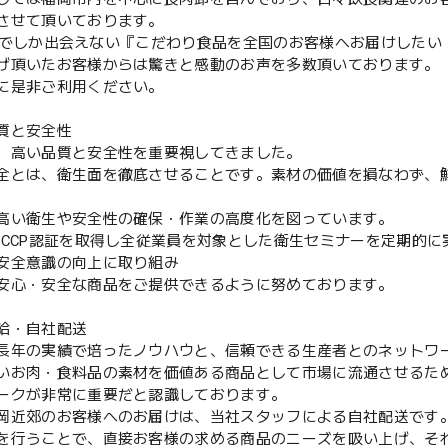
させて頂いております。
Plusでしか出会えない『こだわり食品を全国のお客様へお届けした
げ頂いたお客様からは驚きと感動のお声を多数頂いております。
に是非ご利用ください。
質と安全性
、高い品質と安全性を重要視してきました。
全とは、衛生面を徹底させることです。素材の価値を損なわず、
高い衛生や安全性の確保・作業の高度化を図っています。
ACCP認証を取得し全従業員を対象とした衛生セミナーを定期的
安全意識の向上に取り組み
安心・安全な商品をご提供できるように努めております。
給・自社配送
長年の実績で培ったノウハウと、信頼できる生産者とのネットワ
いお肉・食料品の素材を価値ある商品として市場に流通させるた
ークが非常に重要だと認識しております。
岡近郊のお客様へのお届けは、当社スタッフによる自社配送です
を行うことで、直接お客様の求める商品のニーズを吸い上げ、そ