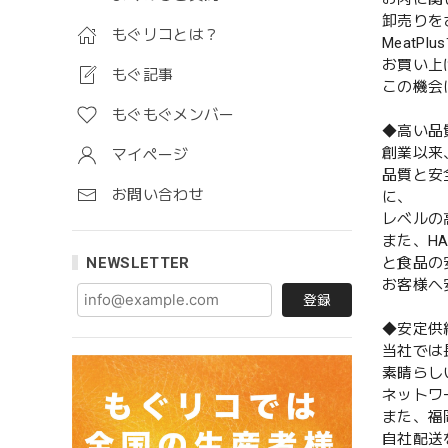
卸売りを
もぐリコとは？
Meat
お買い上
もぐ記事
この機会
もぐもぐメンバー
◆高い品
創業以来
マイページ
品質と安
お問い合わせ
に、
レベルの
また、H
NEWSLETTER
と食品の
お客様へ
登録
◆安定供
当社では
素晴らし
ネットワ
また、福
自社配送