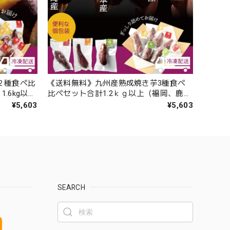
２種食べ比
《送料無料》九州産熟成焼き芋3種食べ
.6kg以上
比べセット合計1.2ｋｇ以上（福岡、鹿児
８本、サイ
島、熊本の紅はるか）
¥5,603
¥5,603
SEARCH