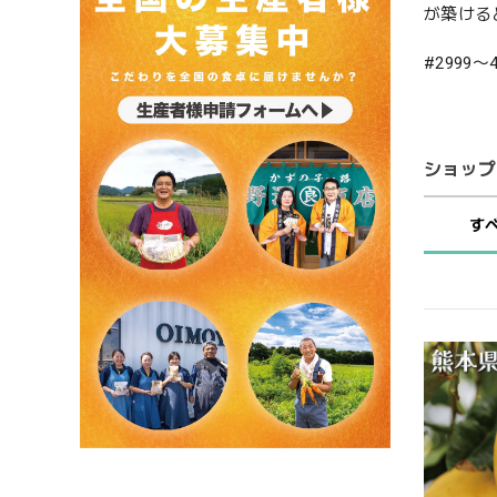
が築ける
#2999〜
ショップ
す