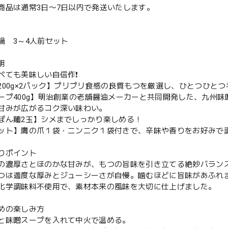
商品は通常3日〜7日以内で発送いたします。
鍋 3～4人前セット
明
べても美味しい自信作❗️
200g×2パック】プリプリ食感の良質もつを厳選し、ひとつひと
ープ400g】明治創業の老舗醤油メーカーと共同開発した、九州
甘みが広がるコク深い味わい。
ぽん麺2玉】シメまでしっかり楽しめる！
ット】鷹の爪１袋・ニンニク１袋付きで、辛味や香りをお好みで
りポイント
の濃厚さとほのかな甘みが、もつの旨味を引き立てる絶妙バラン
つは適度な厚みとジューシーさが自慢。噛むほどに旨味があふれ
化学調味料不使用で、素材本来の風味を大切に仕上げました。
めの楽しみ方
と味噌スープを入れて中火で温める。