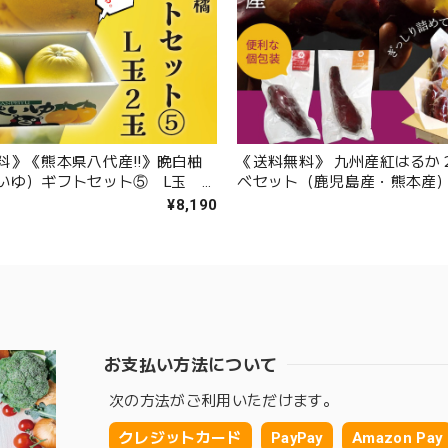
料》《熊本県八代産‼️》晩白柚
《送料無料》 九州産紅はるか
いゆ）ギフトセット⑤ L玉 2
べセット（鹿児島産・熊本産）1
（小さい芋１２本 中サイズ
¥8,190
ズ色々８本）
お支払い方法について
次の方法がご利用いただけます。
クレジットカード
PayPay
Amazon Pay