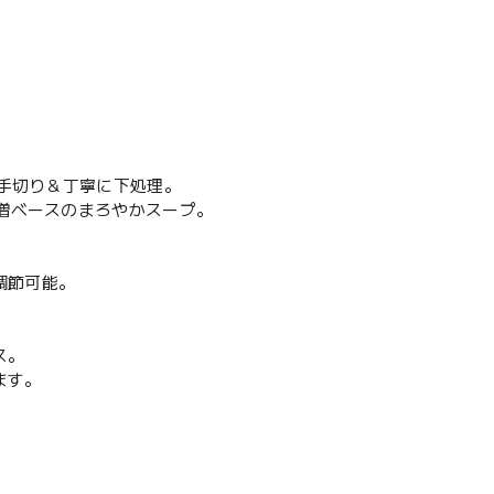
つ手切り＆丁寧に下処理。
味噌ベースのまろやかスープ。
調節可能。
ス。
ます。