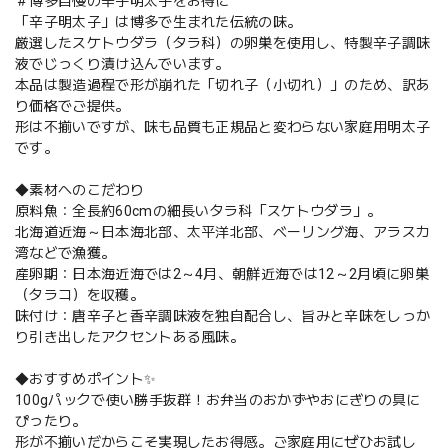
＃博多自慢の辛子明太子をお得に
「辛子明太子」は博多で生まれた伝統の味。
厳選したスケトウダラ（タラ科）の卵巣を使用し、特製辛子調味
液でじっくり漬け込んでいます。
本品は製造過程で形が崩れた「切れ子（小切れ）」のため、訳あ
り価格でご提供。
形は不揃いですが、味も品質も正規品と変わらない家庭用明太子
です。
◆素材へのこだわり
原料魚：全長約60cmの細長いタラ科「スケトウダラ」。
北海道近海～日本海北部、太平洋北部、ベーリング海、アラスカ
湾などで漁獲。
産卵期：日本海近海では2～4月、朝鮮近海では12～2月頃に卵巣
（タラコ）を収穫。
味付け：唐辛子と香辛調味液を独自配合し、旨みと辛味をしっか
り引き出したアクセントある風味。
◆おすすめポイント✨
100gパックで使い勝手抜群！お弁当のおかずやおにぎりの具に
ぴったり。
形が不揃いだからこそ実現したお得感。ご家庭用にぜひお試し