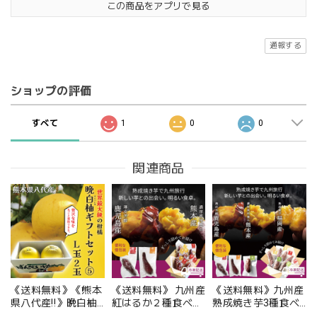
この商品をアプリで見る
通報する
ショップの評価
すべて
1
0
0
関連商品
《送料無料》《熊本
《送料無料》 九州産
《送料無料》九州産
県八代産‼️》晩白柚
紅はるか２種食べ比
熟成焼き芋3種食べ
（ばんぺいゆ）ギフ
べセット（鹿児島
比べセット合計1.2