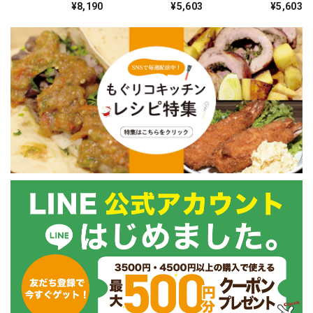
¥8,190
¥5,603
¥5,603
トセット⑤ L玉 2
産・熊本産）1.6kg
ｋｇ以上（福岡、鹿
玉
以上（小さい芋１２
児島、熊本の紅はる
本 中サイズ８本、
か）
サイズ色々８本）