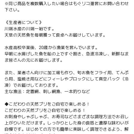
※同じ商品を複数購入したい場合はもぐリコ運営にお問い合わせ
下さい。
《生産者について》
川端水産の川端一裕です。
天草の天然魚を毎朝獲って食卓へお届けしています。
水産高校卒業後、20歳から漁業を営んでいます。
早朝に水揚げした魚を船の上ですぐ捌き、急速冷凍し、新鮮なま
ま皆さんの元にお届けします。
また、業者さん向けに加工場も作り、旬お魚をフライ用、てんぷ
ら用、塩焼き用などにフィーレやブロックにして真空パック（冷
凍）でお届けしております。
主な漁法：定置網、刺し網漁、一本釣りなど
◆こだわりの天然ブリをご自宅で楽しめる！
こだわりの天然ブリをご自宅で楽しめる！
お刺身やしゃぶしゃぶ、お寿司などさまざまな調理方法でお召し
上がりいただけます。しっかりとした身の食感と濃厚な味わいが
自慢です。はじめての方でも簡単に美味しく調理できるよう、解