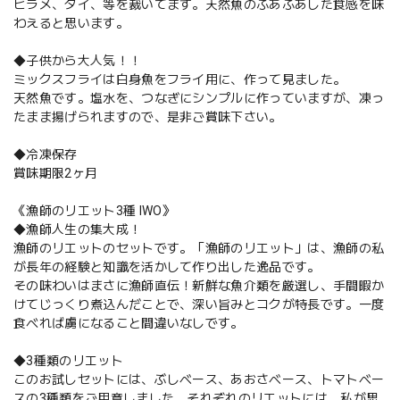
ヒラメ、タイ、等を裁いてます。天然魚のふあふあした食感を味
わえると思います。
◆子供から大人気！！
ミックスフライは白身魚をフライ用に、作って見ました。
天然魚です。塩水を、つなぎにシンプルに作っていますが、凍っ
たまま揚げられますので、是非ご賞味下さい。
◆冷凍保存
賞味期限2ヶ月
《漁師のリエット3種 IWO》
◆漁師人生の集大成！
漁師のリエットのセットです。「漁師のリエット」は、漁師の私
が長年の経験と知識を活かして作り出した逸品です。
その味わいはまさに漁師直伝！新鮮な魚介類を厳選し、手間暇か
けてじっくり煮込んだことで、深い旨みとコクが特長です。一度
食べれば虜になること間違いなしです。
◆3種類のリエット
このお試しセットには、ぶしベース、あおさベース、トマトベー
スの3種類をご用意しました。それぞれのリエットには、私が思