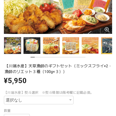
【川端水産】天草漁師のギフトセット（ミックスフライ×2・
漁師のリエット３種（100g×３））
¥5,950
【川端水産】熨斗選択 ※熨斗情報は備考欄に記載必須。
数量