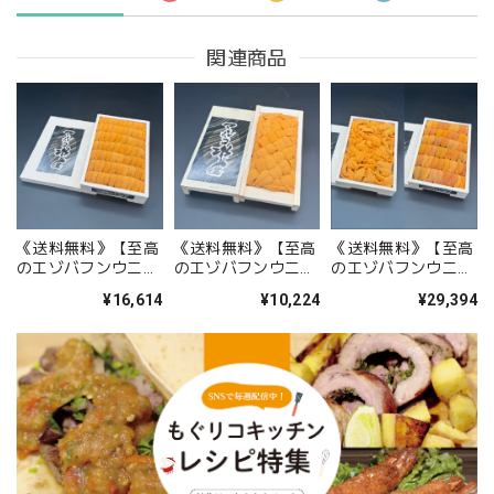
関連商品
《送料無料》【至高
《送料無料》【至高
《送料無料》【至高
のエゾバフンウニ】
のエゾバフンウニ】
のエゾバフンウニ】
生うに折詰 「Sグ
生うに折詰 「Sグ
生うに折詰セット
¥16,614
¥10,224
¥29,394
レード／並べ」
レード／編み込み」
「Sグレード／バ
250g ※※基本7日
100g ※※基本7日
ラ」250g＋「Aグレ
以内の出荷※※
以内の出荷。
ード／並べ」
250g ※※基本7日
以内の出荷※※