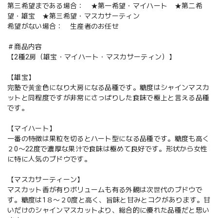
第三希望まである場合： ★第一希望・マイハート ★第二希
望・雄宝 ★第三希望・マスカサーティン
希望がない場合： 生産者のお任せ
＃商品内容
【2種2房（雄宝・マイハート・マスカサーティン）】
【雄宝】
完塾で黃金色になり大房になる品種です。糖度はシャインマスカ
ットと同程度ですが非常にさっぱりした食味で極上と言える品種
です。
【マイハート】
一番の特徴は果粒を切るとハート型になる品種です。糖度も高く
２0〜22度で濃厚な果汁で食味は極めて良好です。形状から女性
に特に人気のブドウです。
【マスカサーティーン】
マスカット香が有りボリュームも有る外観は次世代のブドウで
す。糖度は1８〜２0度と高く、旨味と甘みとコクがあります。甘
いだけのシャインマスカットより、総合的に優れた品種だと思い