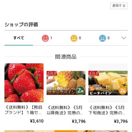
通報する
ショップの評価
すべて
1
0
0
関連商品
《送料無料》【独自
《送料無料》《5月
《送料無料》《5月
ブランド】１箱セッ
以降発送》完熟の極
下旬発送》完熟の極
ト・恋の国筑後生ま
スナックパイン ２個
ピーチパイン 2個セ
¥3,610
¥3,796
¥3,796
れの「恋ひめ・恋み
セット（約1.6kg）
ット（約1.8kg）
のり」食べ比べセッ