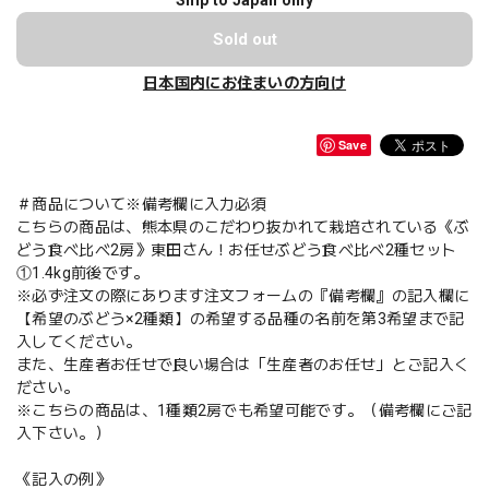
Ship to Japan only
Sold out
日本国内にお住まいの方向け
Save
＃商品について※備考欄に入力必須
こちらの商品は、熊本県のこだわり抜かれて栽培されている《ぶ
どう食べ比べ2房》東田さん！お任せぶどう食べ比べ2種セット
①1.4kg前後です。
※必ず注文の際にあります注文フォームの『備考欄』の記入欄に
【希望のぶどう×2種類】の希望する品種の名前を第3希望まで記
入してください。
また、生産者お任せで良い場合は「生産者のお任せ」とご記入く
ださい。
※こちらの商品は、1種類2房でも希望可能です。（備考欄にご記
入下さい。）
《記入の例》