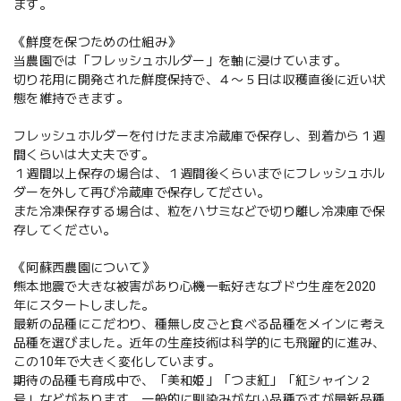
ます。
《鮮度を保つための仕組み》
当農園では「フレッシュホルダー」を軸に浸けています。
切り花用に開発された鮮度保持で、４〜５日は収穫直後に近い状
態を維持できます。
フレッシュホルダーを付けたまま冷蔵庫で保存し、到着から１週
間くらいは大丈夫です。
１週間以上保存の場合は、１週間後くらいまでにフレッシュホル
ダーを外して再び冷蔵庫で保存してださい。
また冷凍保存する場合は、粒をハサミなどで切り離し冷凍庫で保
存してください。
《阿蘇西農園について》
熊本地震で大きな被害があり心機一転好きなブドウ生産を2020
年にスタートしました。
最新の品種にこだわり、種無し皮ごと食べる品種をメインに考え
品種を選びました。近年の生産技術は科学的にも飛躍的に進み、
この10年で大きく変化しています。
期待の品種も育成中で、「美和姫」「つま紅」「紅シャイン２
号」などがあります。一般的に馴染みがない品種ですが最新品種