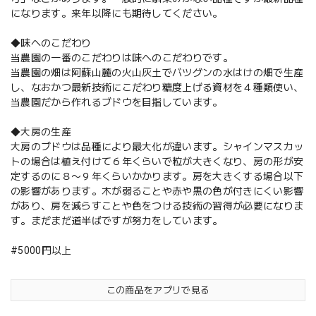
になります。来年以降にも期待してください。
◆味へのこだわり
当農園の一番のこだわりは味へのこだわりです。
当農園の畑は阿蘇山麓の火山灰土でバツグンの水はけの畑で生産
し、なおかつ最新技術にこだわり糖度上げる資材を４種類使い、
当農園だから作れるブドウを目指しています。
◆大房の生産
大房のブドウは品種により最大化が違います。シャインマスカッ
トの場合は植え付けて６年くらいで粒が大きくなり、房の形が安
定するのに８〜９年くらいかかります。房を大きくする場合以下
の影響があります。木が弱ることや赤や黒の色が付きにくい影響
があり、房を減らすことや色をつける技術の習得が必要になりま
す。まだまだ道半ばですが努力をしています。
#5000円以上
この商品をアプリで見る