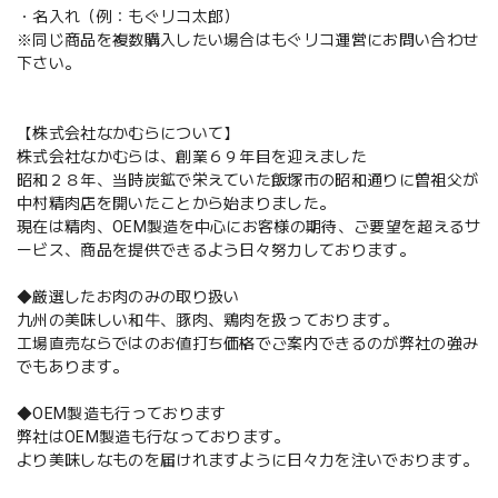
・名入れ（例：もぐリコ太郎）
※同じ商品を複数購入したい場合はもぐリコ運営にお問い合わせ
下さい。
【株式会社なかむらについて】
株式会社なかむらは、創業６９年目を迎えました
昭和２８年、当時炭鉱で栄えていた飯塚市の昭和通りに曽祖父が
中村精肉店を開いたことから始まりました。
現在は精肉、OEM製造を中心にお客様の期待、ご要望を超えるサ
ービス、商品を提供できるよう日々努力しております。
◆厳選したお肉のみの取り扱い
九州の美味しい和牛、豚肉、鶏肉を扱っております。
工場直売ならではのお値打ち価格でご案内できるのが弊社の強み
でもあります。
◆OEM製造も行っております
弊社はOEM製造も行なっております。
より美味しなものを届けれますように日々力を注いでおります。