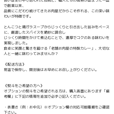
長い歴史の中で培われた技術と、職人たちの情熱が詰まった一皿
で創業以来、
品質にこだわり続けてきたお肉屋だからこそ作れる、この深い味
わいが特徴です。
とんこつと鶏ガラスープからじっくりと引き出した旨みをベース
に、厳選したスパイスを絶妙に調合し
じっくり時間をかけて煮込むことで、濃厚でコクのある味わいを
実現しました。
食卓に笑顔と驚きを届ける「老舗お肉屋の特製カレー」、大切な
人と一緒に味わってみませんか？
《配送方法》
常温で保存し、開封後はお早めにお召し上がりください。
《熨斗をご希望の方へ》
オプションの熨斗をご希望される方は、購入画面にあります「備
考欄」に下記の情報を追加で必ずご記入ください。
・表書き（例：お中元）※オプション欄の対応可能種類をご確認
下さい。