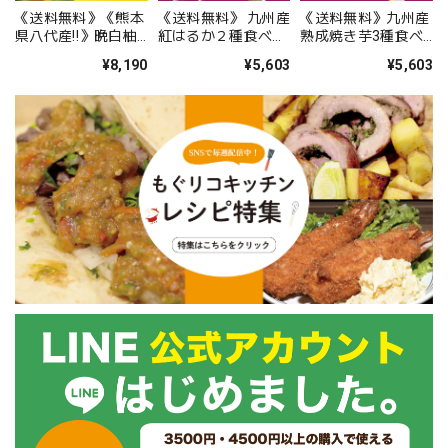
《送料無料》《熊本
《送料無料》 九州産
《送料無料》九州産
県八代産‼️》晩白柚
紅はるか２種食べ比
熟成焼き芋3種食べ
（ばんぺいゆ）ギフ
べセット（鹿児島
比べセット合計1.2
¥8,190
¥5,603
¥5,603
トセット⑤ L玉 2
産・熊本産）1.6kg
ｋｇ以上（福岡、鹿
玉
以上（小さい芋１２
児島、熊本の紅はる
本 中サイズ８本、
か）
サイズ色々８本）