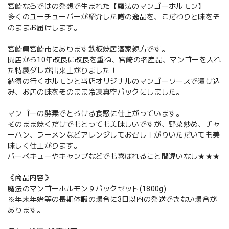
宮崎ならではの発想で生まれた【魔法のマンゴーホルモン】
多くのユーチューバーが紹介した噂の逸品を、こだわりと味をそ
のままお届けします。
宮崎県宮崎市にあります鉄板焼居酒家親方です。
開店から10年改良に改良を重ね、宮崎の名産品、マンゴーを入れ
た特製ダレが出来上がりました！
納得の行くホルモンと当店オリジナルのマンゴーソースで漬け込
み、お店の味をそのまま冷凍真空パックにしました。
マンゴーの酵素でとろける食感に仕上がっています。
そのまま焼くだけでもとっても美味しいですが、野菜炒め、チャ
ーハン、ラーメンなどアレンジしてお召し上がりいただいても美
味しく仕上がります。
バーベキューやキャンプなどでも喜ばれること間違いなし★★★
《商品内容》
魔法のマンゴーホルモン９パックセット(1800g)
※年末年始等の長期休暇の場合に3日以内の発送できない場合が
あります。