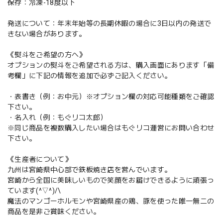
保存：冷凍-18度以下
発送について：年末年始等の長期休暇の場合に3日以内の発送で
きない場合があります。
《熨斗をご希望の方へ》
オプションの熨斗をご希望される方は、購入画面にあります「備
考欄」に下記の情報を追加で必ずご記入ください。
・表書き（例：お中元）※オプション欄の対応可能種類をご確認
下さい。
・名入れ（例：もぐリコ太郎）
※同じ商品を複数購入したい場合はもぐリコ運営にお問い合わせ
下さい。
《生産者について》
九州は宮崎県中心部で鉄板焼き店を営んでいます。
宮崎から全国に美味しいもので笑顔をお届けできるように頑張っ
ています(^▽^)/\
魔法のマンゴーホルモンや宮崎県産の鶏、豚を使った唯一無二の
商品を是非ご賞味ください。