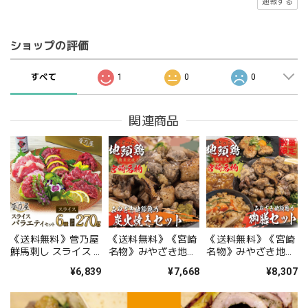
通報する
ショップの評価
すべて
1
0
0
関連商品
《送料無料》菅乃屋
《送料無料》《宮崎
《送料無料》《宮崎
鮮馬刺し スライス 6
名物》みやざき地頭
名物》みやざき地頭
種 バラエティーセッ
鶏の炭火焼きセット
鶏の御膳セット
¥6,839
¥7,668
¥8,307
ト 熊本直送