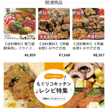
関連商品
《送料無料》菅乃屋
《送料無料》《宮崎
《送料無料》《宮崎
鮮馬刺し スライス 6
名物》みやざき地頭
名物》みやざき地頭
種 バラエティーセッ
鶏の炭火焼きセット
鶏の御膳セット
¥6,839
¥7,668
¥8,307
ト 熊本直送