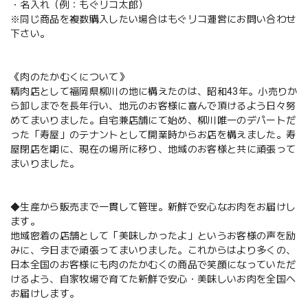
・名入れ（例：もぐリコ太郎）
※同じ商品を複数購入したい場合はもぐリコ運営にお問い合わせ
下さい。
《肉のたかむくについて》
精肉店として福岡県柳川の地に構えたのは、昭和43年。小売りか
ら卸しまでを長年行い、地元のお客様に喜んで頂けるよう日々努
めてまいりました。自宅兼店舗にて始め、柳川唯一のデパートだ
った「寿屋」のテナントとして開業時からお店を構えました。寿
屋閉店を期に、現在の場所に移り、地域のお客様と共に頑張って
まいりました。
◆生産から販売まで一貫して管理。新鮮で安心なお肉をお届けし
ます。
地域密着の店舗として「美味しかったよ」というお客様の声を励
みに、今日まで頑張ってまいりました。これからはより多くの、
日本全国のお客様にも肉のたかむくの商品で笑顔になっていただ
けるよう、自家牧場で育てた新鮮で安心・美味しいお肉を全国へ
お届けします。