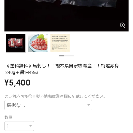
《送料無料》馬刺し！！熊本県自家牧場産！！特選赤身
240g＋醤油48㎖
¥5,400
のし対応可能①※熨斗情報は備考欄に記載してください。
数量