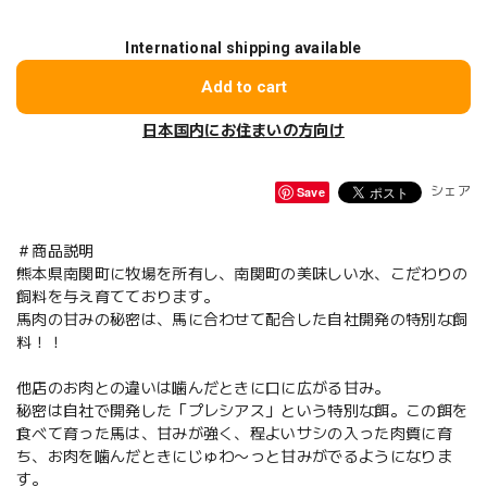
International shipping available
Add to cart
日本国内にお住まいの方向け
Save
シェア
＃商品説明
熊本県南関町に牧場を所有し、南関町の美味しい水、こだわりの
飼料を与え育てております。
馬肉の甘みの秘密は、馬に合わせて配合した自社開発の特別な飼
料！！
他店のお肉との違いは噛んだときに口に広がる甘み。
秘密は自社で開発した「プレシアス」という特別な餌。この餌を
食べて育った馬は、甘みが強く、程よいサシの入った肉質に育
ち、お肉を噛んだときにじゅわ〜っと甘みがでるようになりま
す。